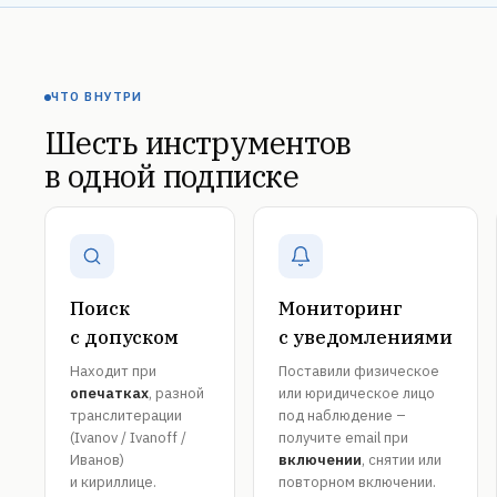
ЧТО ВНУТРИ
Шесть инструментов
в одной подписке
Поиск
Мониторинг
с допуском
с уведомлениями
Находит при
Поставили физическое
опечатках
, разной
или юридическое лицо
транслитерации
под наблюдение –
(Ivanov / Ivanoff /
получите email при
Иванов)
включении
, снятии или
и кириллице.
повторном включении.