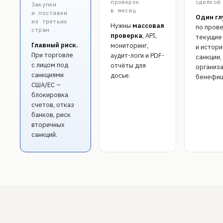
проверок
сделкой
Закупки
в месяц
и поставки
Один гл
из третьих
Нужны
массовая
по прове
стран
проверка
, API,
текущие
Главный риск.
мониторинг,
и истор
При торговле
аудит-логи и PDF-
санкции,
с лицом под
отчёты для
организа
санкциями
досье.
бенефиц
США/ЕС –
блокировка
счетов, отказ
банков, риск
вторичных
санкций.