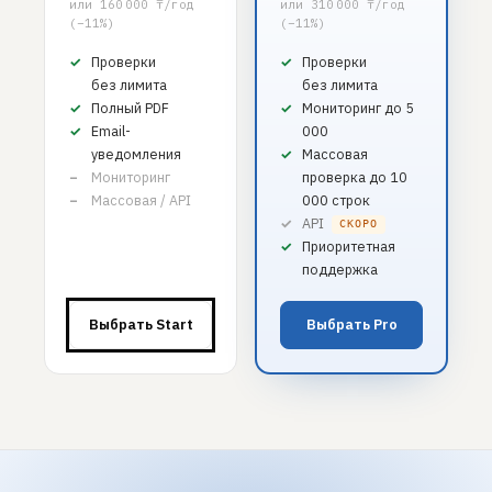
или 160 000 ₸/год
или 310 000 ₸/год
(−11%)
(−11%)
Проверки
Проверки
без лимита
без лимита
Полный PDF
Мониторинг до 5
Email-
000
уведомления
Массовая
Мониторинг
проверка до 10
Массовая / API
000 строк
API
СКОРО
Приоритетная
поддержка
Выбрать Start
Выбрать Pro