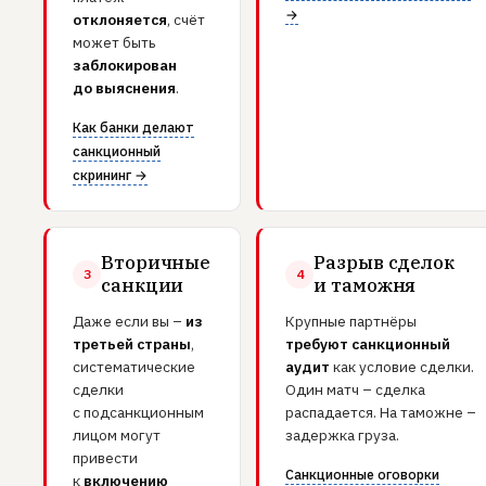
→
отклоняется
, счёт
может быть
заблокирован
до выяснения
.
Как банки делают
санкционный
скрининг →
Вторичные
Разрыв сделок
3
4
санкции
и таможня
Даже если вы –
из
Крупные партнёры
третьей страны
,
требуют санкционный
систематические
аудит
как условие сделки.
сделки
Один матч – сделка
с подсанкционным
распадается. На таможне –
лицом могут
задержка груза.
привести
Санкционные оговорки
к
включению