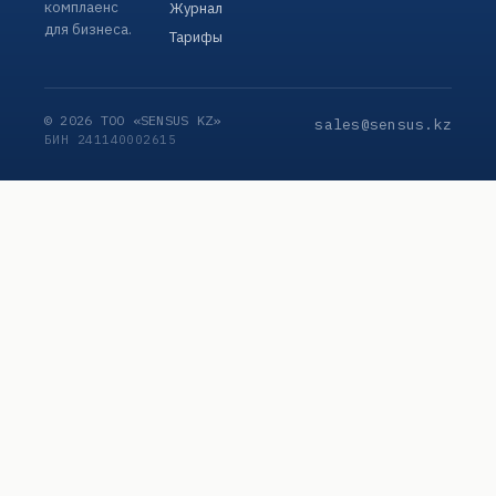
комплаенс
Журнал
для бизнеса.
Тарифы
© 2026 ТОО «SENSUS KZ»
sales@sensus.kz
БИН 241140002615