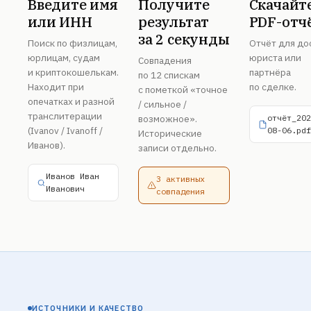
Введите имя
Получите
Скачайт
или ИНН
результат
PDF-отч
за 2 секунды
Поиск по физлицам,
Отчёт для до
юрлицам, судам
юриста или
Совпадения
и криптокошелькам.
партнёра
по 12 спискам
Находит при
по сделке.
с пометкой «точное
опечатках и разной
/ сильное /
транслитерации
возможное».
отчёт_202
(Ivanov / Ivanoff /
08-06.pdf
Исторические
Иванов).
записи отдельно.
Иванов Иван
3 активных
Иванович
совпадения
ИСТОЧНИКИ И КАЧЕСТВО