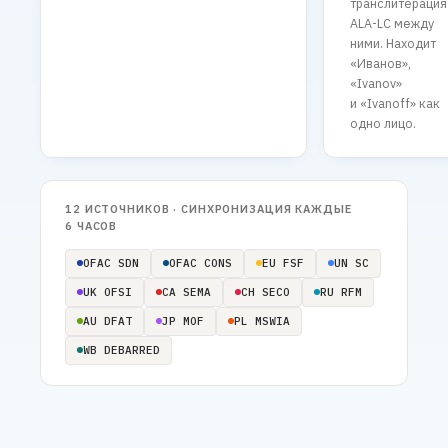
транслитерация
ALA-LC между
ними. Находит
«Иванов»,
«Ivanov»
и «Ivanoff» как
одно лицо.
12 ИСТОЧНИКОВ · СИНХРОНИЗАЦИЯ КАЖДЫЕ
6 ЧАСОВ
OFAC SDN
OFAC CONS
EU FSF
UN SC
UK OFSI
CA SEMA
CH SECO
RU RFM
AU DFAT
JP MOF
PL MSWIA
WB DEBARRED